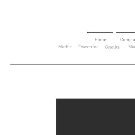
Home
Compa
Marble
Travertine
Sla
Granite
Landscape stone