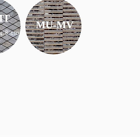
MT
MU-MV
4.8 cm